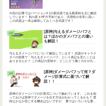
今回の記事ではバージョン4.1の新武器である船渠剣を主に解説
しています！ 初の星４HP片手剣であり、汎用性の非常に高い
この武器は一本は確保しておくべき武器です！
[原神]与えるダメージバフと
原神
は？ほかのダメバフとの違い
も解説！
与えるダメージバフについて解説しています！ 武器やキャラク
ターの効果で「与えるダメージバフ」という表記を見たことは
ありませんか？ この表記の意味や、どこにどう働くのかがわか
らない方も多いかと思います。 今回の記事では、そんな悩みを
抱える読者の方々の手助けになれれば幸いです！
[原神]ダメージバフって何？ダ
原神
メージ計算式に基づいて解
説！！
原神のダメージバフの計算式について触れています。 これを知
っておけば原神でダメージを出す方法がわかってくるかも？ 普
段なかなか目にする機会はないですが、 裏ではいろいろな要素
が重なり合って、ダメージを出しています。 その原理を知る機