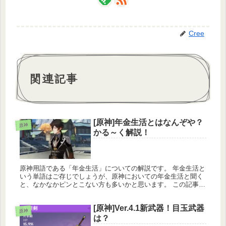
Cree
関連記事
[原神]年金生活とはなんぞや？
原神
かる～く解説！
原神用語である「年金生活」についての解説です。 年金生活と
いう単語はご存じでしょうが、原神においての年金生活と聞く
と、なかなかピンとこない方も多いかと思います。 この記事で
は、そんな皆様の疑問を解決すべく、原神においての年金生活
について紹介しています！ 興味のある方は、是非最後までご覧
[原神]Ver.4.1新武器！目玉武器
ください！
原神
は？