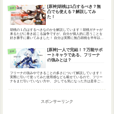
会を、この記事で是非学びましょう！
[原神]胡桃は1凸するべき？無
原神
凸でも使える？解説してみ
た！
胡桃の１凸はするべきなのかを解説しています！胡桃ガチャが
来るたびに巻き起こる論争ですが、自分が個人的に思うことを
好き勝手に書いてみました！ 自分は実際に無凸胡桃を半年以上
使用しており、螺旋などでもガツガツ使っていたので、その中
でやっぱり１凸は必要なのか、無凸でも良いのかを解説してい
[原神]一人で完結！？万能サポ
るので、 胡桃の凸を進めようとしている方は、是非参考にして
原神
ください！！
ートキャラである、フリーナ
の強みとは？
フリーナの強みやできることの多さについて解説しています！
実際に引いて使ってみた使用感なども載せているので、フリー
ナをまだ引いていない方や、 少しでも気になった方は是非ご覧
になってくださるとうれしいです！ とても励みになります(
˙ω˙)و ｸﾞｯ!
スポンサーリンク